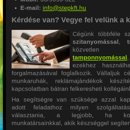
E-mail:
info@stepkft.hu
Kérdése van? Vegye fel velünk a k
Cégünk többféle szo
szitanyomással
,
közvetl
tamponnyomással
ezekhez használha
forgalmazásával foglalkozik. Vállaljuk cé
munkaruhák, reklámajándékok készíté
kapcsolatban bátran felkeresheti kollégáin
Ha segítségre van szüksége azzal kap
adott feladathoz milyen szolgáltat
választania, a legjobb, ha konz
munkatársainkkal, akik készséggel segíte