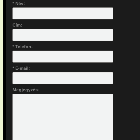
* Név:
Cím:
* Telefon:
* E-mail:
Megjegyzés: