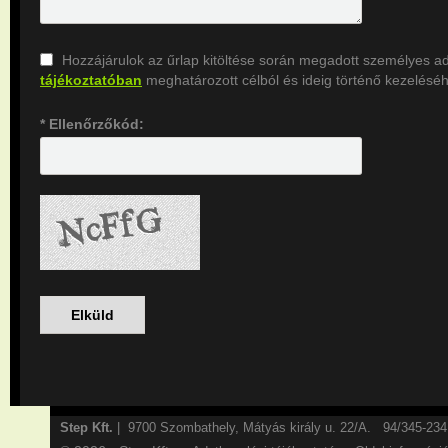
Hozzájárulok az űrlap kitöltése során megadott személyes 
tájékoztatóban
meghatározott célból és ideig történő kezeléséh
* Ellenőrzőkód:
Step Kft.
| 9700 Szombathely, Mátyás király u. 22/A. 94/345-2