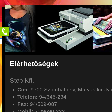
Elérhetőségek
Step Kft.
Cím:
9700 Szombathely, Mátyás király 
Telefon:
94/345-234
Fax:
94/509-087
Mobil:
30/9690-322