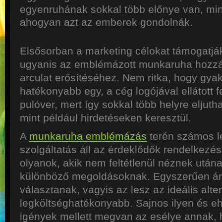
egyenruhának sokkal több előnye van, min
ahogyan azt az emberek gondolnák.
Elsősorban a marketing célokat támogatjá
ugyanis az emblémázott munkaruha hozzáj
arculat erősítéséhez. Nem ritka, hogy gya
hatékonyabb egy, a cég logójával ellátott 
pulóver, mert így sokkal több helyre eljutha
mint például hirdetéseken keresztül.
A
munkaruha emblémázás
terén számos l
szolgáltatás áll az érdeklődők rendelkezé
olyanok, akik nem feltétlenül néznek után
különböző megoldásoknak. Egyszerűen ár
választanak, vagyis az lesz az ideális alte
legköltséghatékonyabb. Sajnos ilyen és e
igények mellett megvan az esélye annak,