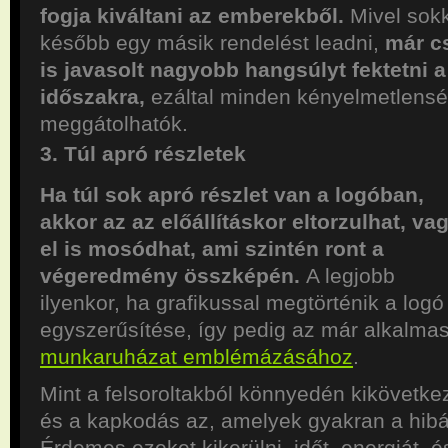
fogja kiváltani az emberekből.
Mivel sokk
később egy másik rendelést leadni,
már c
is javasolt nagyobb hangsúlyt fektetni a
időszakra,
ezáltal minden kényelmetlensé
meggátolhatók.
3. Túl apró részletek
Ha túl sok apró részlet van a logóban,
akkor az az előállításkor eltorzulhat, va
el is mosódhat, ami szintén ront a
végeredmény összképén.
A legjobb
ilyenkor, ha grafikussal megtörténik a logó
egyszerűsítése, így pedig az már alkalmas
munkaruházat emblémázásához
.
Mint a felsoroltakból könnyedén kikövetkez
és a kapkodás az, amelyek gyakran a hib
Érdemes ezeket kikerülni, időt, energiát, é