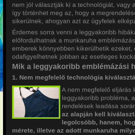
nem jól választják ki a technológiát, vagy
így történhet meg az, hogy a megrendelé
sikerülnek, ahogyan azt az ügyfelek elképz
Érdemes sorra venni a leggyakoribb hibák
előfordulhatnak a munkaruha emblémázás 
emberek könnyebben kikerülhetik ezeket, é
odafigyelhetnek jobban az esetleges kocká
Mik a leggyakoribb emblémázási 
1. Nem megfelelő technológia kiválaszt
A nem megfelelő eljárás 
leggyakoribb probléma, a
rendelések leadása sorá
az alapján kell kiválasz
legolcsóbb, hanem, hog
mérete, illetve az adott munkaruha mily