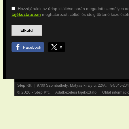
Hozzájárulok az űrlap kitöltése során megadott személyes 
tájékoztatóban
meghatározott célból és ideig történő kezeléséh
Facebook
X
Step Kft.
| 9700 Szombathely, Mátyás király u. 22/A. 94/345-2
© 2026 - Step Kft.
Adatkezelési tájékoztató
Oldal informáci