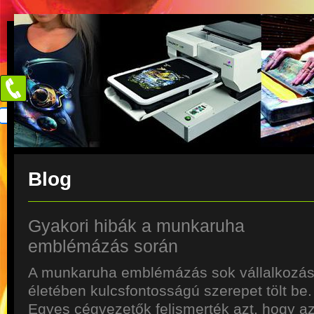
Blog
Gyakori hibák a munkaruha
emblémázás során
A munkaruha emblémázás sok vállalkozá
életében kulcsfontosságú szerepet tölt be.
Egyes cégvezetők felismerték azt, hogy a