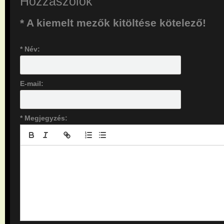
Hozzászólok
* A kiemelt mezők kitöltése kötelező!
* Név:
E-mail:
* Megjegyzés: