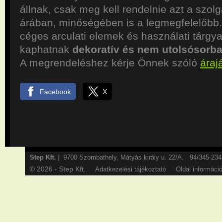
állnak, csak meg kell rendelnie azt a szolg
árában, minőségében is a legmegfelelőbb
céges arculati elemek és használati tárgya
kaphatnak
dekoratív és nem utolsósorb
A megrendeléshez kérje Önnek szóló
áraj
Facebook
X
Step Kft.
| 9700 Szombathely, Mátyás király u. 22/A. 94/345-2
© 2026 - Step Kft.
Adatkezelési tájékoztató
Oldal informáci