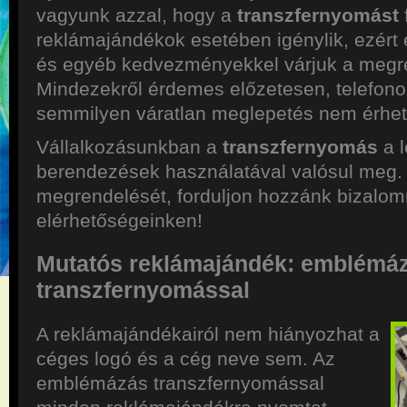
vagyunk azzal, hogy a
transzfernyomást
reklámajándékok esetében igénylik, ezért e
és egyéb kedvezményekkel várjuk a megr
Mindezekről érdemes előzetesen, telefonon
semmilyen váratlan meglepetés nem érheti
Vállalkozásunkban a
transzfernyomás
a l
berendezések használatával valósul meg.
megrendelését, forduljon hozzánk bizalo
elérhetőségeinken!
Mutatós reklámajándék: emblémá
transzfernyomással
A reklámajándékairól nem hiányozhat a
céges logó és a cég neve sem. Az
emblémázás transzfernyomással