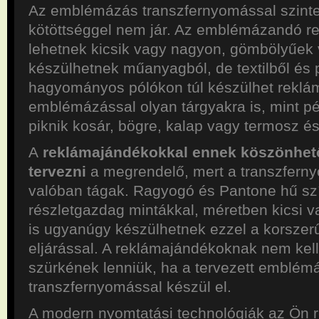
Az emblémázás transzfernyomással szint
kötöttséggel nem jár. Az emblémázandó r
lehetnek kicsik vagy nagyon, gömbölyűek v
készülhetnek műanyagból, de textilből és p
hagyományos pólókon túl készülhet reklá
emblémázással olyan tárgyakra is, mint p
piknik kosár, bögre, kalap vagy termosz é
A
reklámajándékokkal ennek köszönhet
tervezni
a megrendelő, mert a transzfern
valóban tágak. Ragyogó és Pantone hű sz
részletgazdag mintákkal, méretben kicsi
is ugyanúgy készülhetnek ezzel a korszer
eljárással. A reklámajándékoknak nem kel
szürkének lenniük, ha a tervezett emblém
transzfernyomással készül el.
A modern nyomtatási technológiák az Ön 