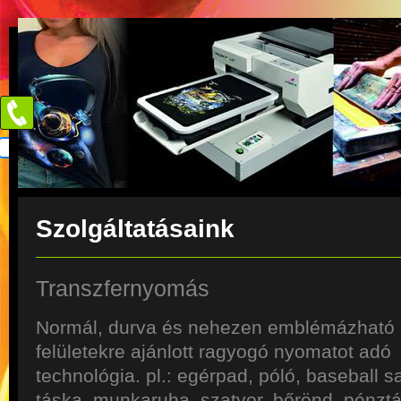
Szolgáltatásaink
Transzfernyomás
Normál, durva és nehezen emblémázható
felületekre ajánlott ragyogó nyomatot adó
technológia. pl.: egérpad, póló, baseball s
táska, munkaruha, szatyor, bőrönd, pénztá