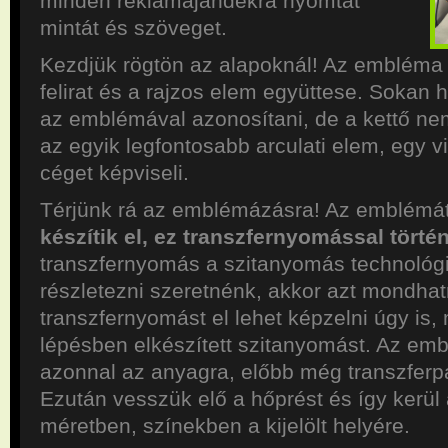
minden reklámajándékra nyomtat
mintát és szöveget.
Kezdjük rögtön az alapoknál! Az embléma
felirat és a rajzos elem együttese. Sokan 
az emblémával azonosítani, de a kettő ne
az egyik legfontosabb arculati elem, egy vi
céget képviseli.
Térjünk rá az emblémázásra! Az emblémá
készítik el, ez transzfernyomással történ
transzfernyomás a szitanyomás technológi
részletezni szeretnénk, akkor azt mondha
transzfernyomást el lehet képzelni úgy is, 
lépésben elkészített szitanyomást. Az em
azonnal az anyagra, előbb még transzferpa
Ezután vesszük elő a hőprést és így kerül 
méretben, színekben a kijelölt helyére.