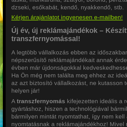
dzseki, esőkabát, kendő, nyakkendő, stb.
Kérjen árajánlatot ingyenesen e-mailben!
Új év, új reklámajándékok – Készít
transzfernyomással!
A legtöbb vállalkozás ebben az időszakban
népszerűsítő reklámajándékait annak érde
évben már újdonságokkal kedveskedhesse
Ha Ön még nem találta meg ehhez az ideál
az azt biztosító vállalkozást, ne kutasson 
helyen jár!
A
transzfernyomás
kifejezetten ideális a
gyártáshoz, hiszen a technológiával bármil
bármilyen mintát nyomtathat, így nem kell
nyomtatásnak a reklámajándékhoz! Mivel m