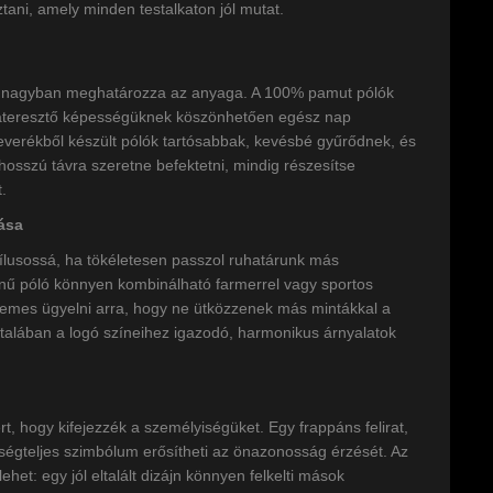
tani, amely minden testalkaton jól mutat.
ét nagyban meghatározza az anyaga. A 100% pamut pólók
égáteresztő képességüknek köszönhetően egész nap
verékből készült pólók tartósabbak, kevésbé gyűrődnek, és
hosszú távra szeretne befektetni, mindig részesítse
.
ása
tílusossá, ha tökéletesen passzol ruhatárunk más
színű póló könnyen kombinálható farmerrel vagy sportos
demes ügyelni arra, hogy ne ütközzenek más mintákkal a
talában a logó színeihez igazodó, harmonikus árnyalatok
t, hogy kifejezzék a személyiségüket. Egy frappáns felirat,
őségteljes szimbólum erősítheti az önazonosság érzését. Az
lehet: egy jól eltalált dizájn könnyen felkelti mások