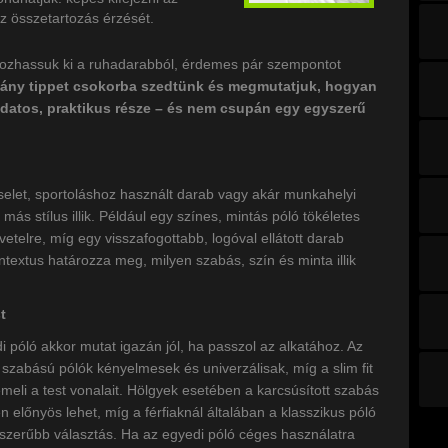
z összetartozás érzését.
ozhassuk ki a ruhadarabból, érdemes pár szempontot
ány tippet csokorba szedtünk és megmutatjuk, hogyan
udatos, praktikus része – és nem csupán egy egyszerű
iselet, sportoláshoz használt darab vagy akár munkahelyi
ás stílus illik. Például egy színes, mintás póló tökéletes
övetelre, míg egy visszafogottabb, logóval ellátott darab
textus határozza meg, milyen szabás, szín és minta illik
t
i póló akkor mutat igazán jól, ha passzol az alkatához. Az
szabású pólók kényelmesek és univerzálisak, míg a slim fit
emeli a test vonalait. Hölgyek esetében a karcsúsított szabás
n előnyös lehet, míg a férfiaknál általában a klasszikus póló
szerűbb választás. Ha az egyedi póló céges használatra