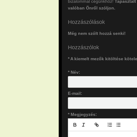
bizalommal cégünkhöz!
Tapasztalt
valóban Önről szóljon.
Hozzászólások
Még nem szólt hozzá senki!
Hozzászólok
* A kiemelt mezők kitöltése kötel
* Név:
E-mail:
* Megjegyzés: