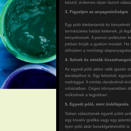
készül, érdemes olyan fazont válasz
3. Figyeljen az anyagminőségre
Egy póló élettartamát és kényelm
természetes hatást keltenek, jó l
kényelmesek. A pamut–poliészter ke
jobban bírják a gyakori mosást. Ha 
előnyben a minőségi alapanyagokat
4. Színek és minták összehangol
Az egyedi póló akkor válik igazán s
darabjaihoz is. Egy letisztult, egy
nadrággal. A mintás daraboknál ér
ruházatban. Céges környezetben ál
működnek a legjobban.
5. Egyedi póló, mint önkifejezés
Sokan választanak egyedi pólót azér
egy kreatív grafika vagy egy jelent
ilyen póló akár beszélgetésindító is 