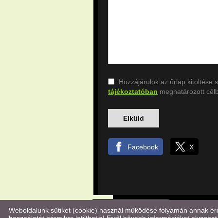
Hozzájárulok az űrlap kitöltés
tájékoztatóban
meghatározott célbó
Facebook
X
Keresés az oldal tartalmában
Step Kft.
| 9700 Szombathely, Mát
Weboldalunk sütiket (cookie) használ működése folyamán annak érde
© 2026 - Step Kft.
Adatkezelési