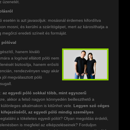
z üzenetét.
olásról
 esetén is azt javasoljuk: mosásnál érdemes kifordítva
n mosni, és kerülni a szárítógépet, mert az károsíthatja a
 megőrzi eredeti színeit és formáját.
i pólóval
gészítő, hanem kiváló
ámára a logóval ellátott póló nem
nését biztosítja, hanem erősíti
rencián, rendezvényen vagy akár
jól megválasztott póló
sugall.
k:
az egyedi póló sokkal több, mint egyszerű
kre, akkor a felső nagyon könnyedén beilleszthető a
különleges alkalmakon is kitűnhet vele.
Legyen szó céges
 kifejezéséről, az egyedi póló mindig személyes
gtalálni a tökéletes egyedi pólót? Olyan megoldás érdekli,
lenésben is megfelel az elképzeléseinek? Forduljon