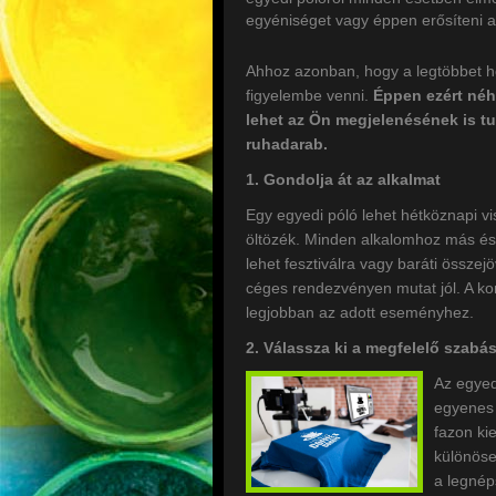
egyéniséget vagy éppen erősíteni a
Ahhoz azonban, hogy a legtöbbet h
figyelembe venni.
Éppen ezért néh
lehet az Ön megjelenésének is t
ruhadarab.
1. Gondolja át az alkalmat
Egy egyedi póló lehet hétköznapi v
öltözék. Minden alkalomhoz más és m
lehet fesztiválra vagy baráti összej
céges rendezvényen mutat jól. A kon
legjobban az adott eseményhez.
2. Válassza ki a megfelelő szabás
Az egyed
egyenes 
fazon ki
különöse
a legnép