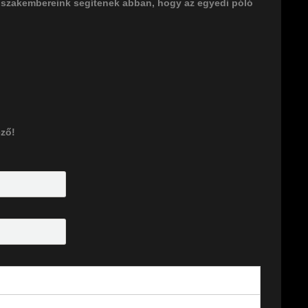
 szakembereink segítenek abban, hogy az egyedi póló
ező!