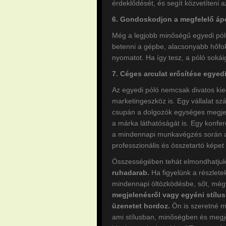
érdeklődését, és segít közvetíteni a
6. Gondoskodjon a megfelelő áp
Még a legjobb minőségű egyedi póló
betenni a gépbe, alacsonyabb hőfoko
nyomatot. Ha így tesz, a póló sokáig
7. Céges arculat erősítése egyed
Az egyedi póló nemcsak divatos kie
marketingeszköz is. Egy vállalat sz
csupán a dolgozók egységes megjele
a márka láthatóságát is. Egy konfe
a mindennapi munkavégzés során a 
professzionális és összetartó képet 
Összességében tehát elmondhatju
ruhadarab.
Ha figyelünk a részlete
mindennapi öltözködésbe, sőt, még 
megjelenésről vagy egyéni stílus
üzenetet hordoz.
Ön is szeretné me
ami stílusban, minőségben és megje