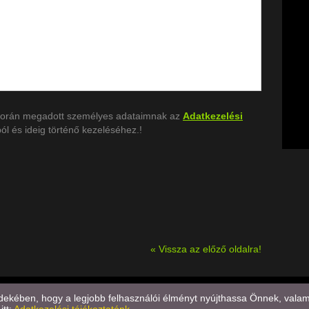
e során megadott személyes adataimnak az
Adatkezelési
l és ideig történő kezeléséhez.!
«
Vissza az előző oldalra!
yás király u. 22/A. 94/345-234
E-mail küldése
kében, hogy a legjobb felhasználói élményt nyújthassa Önnek, valamint
 tájékoztató
Oldal információk
Impresszum