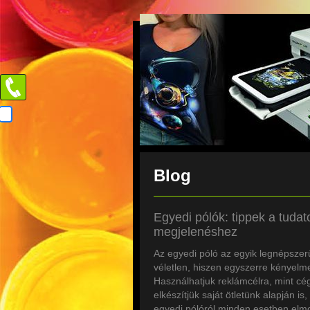
Blog
Egyedi pólók: tippek a tudat
megjelenéshez
Az egyedi póló az egyik legnépsze
véletlen, hiszen egyszerre kényelme
Használhatjuk reklámcélra, mint cé
elkészítjük saját ötletünk alapján is
egyedi pólóról minden esetben elmo