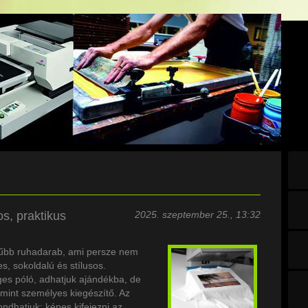
os, praktikus
2025. szeptember 25., 13:32
rűbb ruhadarab, ami persze nem
s, sokoldalú és stílusos.
ges póló, adhatjuk ajándékba, de
, mint személyes kiegészítő. Az
ndhatjuk: képes kifejezni az