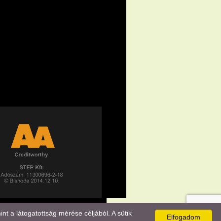
 a látogatottság mérése céljából. A sütik
Elfogadom